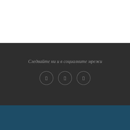
“АМФИБИЯ ПЛЮС
ДУШ ПРЕГРАДА СТАТИЧНА
Следвайте ни и в социалните мрежи